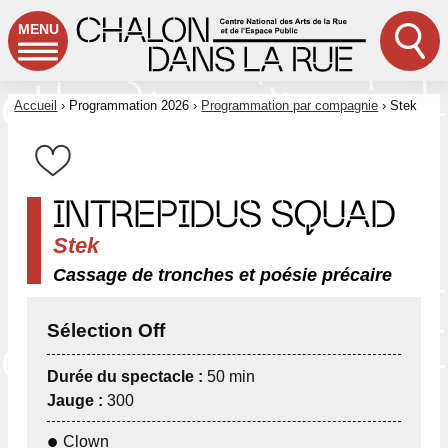
MENU
Accueil
›
Programmation 2026
›
Programmation par compagnie
› Stek
INTREPIDUS SQUAD
Stek
Cassage de tronches et poésie précaire
Sélection Off
Durée du spectacle :
50 min
Jauge :
300
Clown