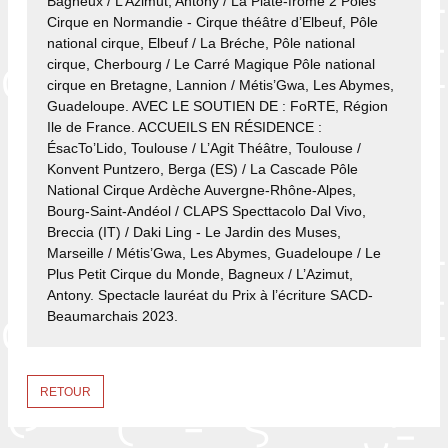
Bagneux / L’Azimut, Antony / La Plate-frome 2 Pôles
Cirque en Normandie - Cirque théâtre d’Elbeuf, Pôle
national cirque, Elbeuf / La Bréche, Pôle national
cirque, Cherbourg / Le Carré Magique Pôle national
cirque en Bretagne, Lannion / Métis’Gwa, Les Abymes,
Guadeloupe. AVEC LE SOUTIEN DE : FoRTE, Région
Ile de France. ACCUEILS EN RÉSIDENCE :
ÉsacTo’Lido, Toulouse / L’Agit Théâtre, Toulouse /
Konvent Puntzero, Berga (ES) / La Cascade Pôle
National Cirque Ardèche Auvergne-Rhône-Alpes,
Bourg-Saint-Andéol / CLAPS Specttacolo Dal Vivo,
Breccia (IT) / Daki Ling - Le Jardin des Muses,
Marseille / Métis’Gwa, Les Abymes, Guadeloupe / Le
Plus Petit Cirque du Monde, Bagneux / L’Azimut,
Antony. Spectacle lauréat du Prix à l’écriture SACD-
Beaumarchais 2023.
RETOUR